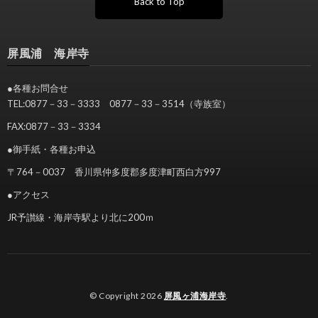
Back to Top
屏風浦 海岸寺
●各種お問合せ
TEL:0877－33－3333 0877－33－3514（寺族室）
FAX:0877－33－3334
●御手紙・各種お申込
〒764－0037 香川県仲多度郡多度津町西白方997
●アクセス
JR予讃線・海岸寺駅より北に200ｍ
© Copyright 2026
屏風ヶ浦海岸寺
.