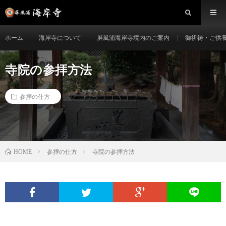
ホーム
海岸寺について
屏風浦海岸寺境内のご案内
御祈祷・ご供
寺院の参拝方法
参拝の仕方
参拝の仕方
寺院の参拝方法
HOME