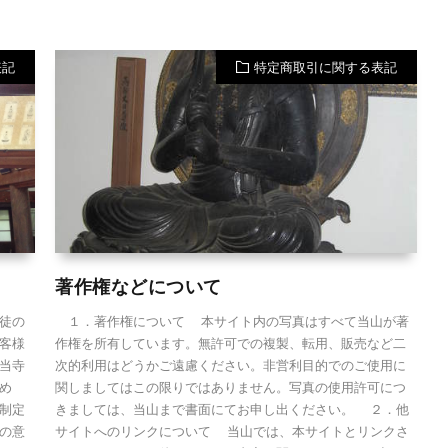
表記
特定商取引に関する表記
著作権などについて
徒の
１．著作権について 本サイト内の写真はすべて当山が著
客様
作権を所有しています。無許可での複製、転用、販売など二
当寺
次的利用はどうかご遠慮ください。非営利目的でのご使用に
め
関しましてはこの限りではありません。写真の使用許可につ
制定
きましては、当山まで書面にてお申し出ください。 ２．他
の意
サイトへのリンクについて 当山では、本サイトとリンクさ