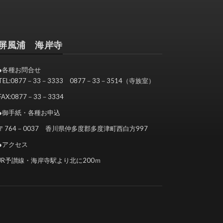
屏風浦 海岸寺
●各種お問合せ
TEL:0877－33－3333 0877－33－3514（寺族室）
FAX:0877－33－3334
●御手紙・各種お申込
〒764－0037 香川県仲多度郡多度津町西白方997
●アクセス
JR予讃線・海岸寺駅より北に200ｍ