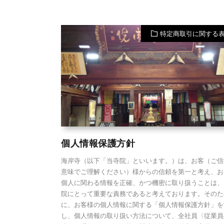
e
特定商取引に関する
個人情報保護方針
海岸寺（以下「当寺院」といいます。）は、お客（ご信
意味でご理解ください）様からの信頼を第一と考え、お
個人に関わる情報を正確、かつ機密に取り扱うことは、
院にとって重要な責務であると考えております。そのた
に、お客様の個人情報に関する「個人情報保護方針」を
し、個人情報の取り扱い方法について、全社員〈従業員