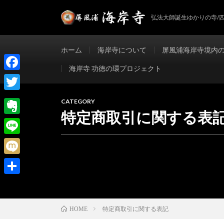
弘法大師誕生ゆかりの寺/
ホーム
海岸寺について
屏風浦海岸寺境内
海岸寺 功徳の環プロジェクト
F
a
T
CATEGORY
c
特定商取引に関する表
w
E
e
i
v
b
L
t
e
o
i
t
M
r
o
n
e
i
共
n
k
e
r
x
有
o
特定商取引に関する表記
i
HOME
t