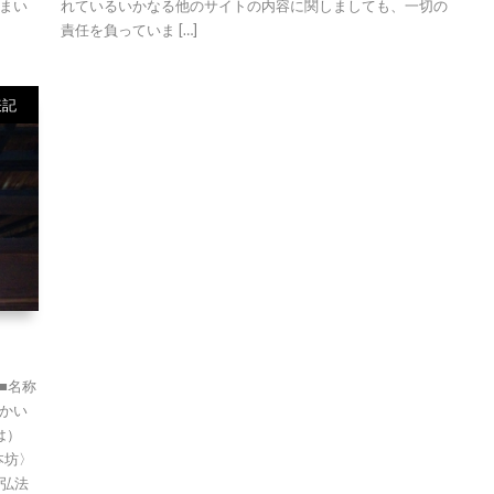
まい
れているいかなる他のサイトの内容に関しましても、一切の
責任を負っていま […]
表記
 ■名称
かい
は）
本坊〉
 弘法