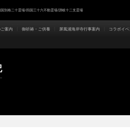
四国別格二十霊場/四国三十六不動霊場/讃岐十二支霊場
のご案内
御祈祷・ご供養
屏風浦海岸寺行事案内
コラボイベ
記