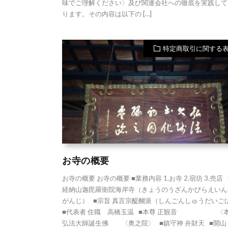
味でご理解ください〉及び関連会社への徹底を実践して
ります。その内容は以下の […]
特定商取引に関する
お寺の概要
お寺の概要 お寺の概要 ■業務内容 1.お寺 2.宿坊 3.売店
経納山迦毘羅衛院海岸寺（きょうのうざんかびらえいん
がんじ） ■宗旨 真言宗醍醐派（しんごんしゅうだいご
■代表者 住職 高橋玉温 ■本尊 正観音 〈
弘法大師誕生佛 〈奥之院〉 ■鎮守神 弁財天 ■開山