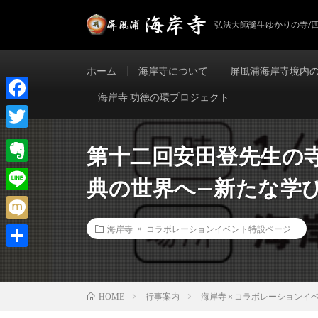
弘法大師誕生ゆかりの寺/
ホーム
海岸寺について
屏風浦海岸寺境内
海岸寺 功徳の環プロジェクト
F
a
T
第十二回安田登先生の
c
w
E
e
典の世界へ—新たな学
i
v
b
L
t
e
o
i
t
M
海岸寺 × コラボレーションイベント特設ページ
r
o
n
e
i
共
n
k
e
r
x
有
o
行事案内
海岸寺 × コラボレーションイ
i
HOME
t