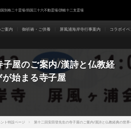
四国別格二十霊場/四国三十六不動霊場/讃岐十二支霊場
のご案内
御祈祷・ご供養
屏風浦海岸寺行事案内
コラボイベ
寺子屋のご案内/漢詩と仏教経
びが始まる寺子屋
ベント特設ページ
第十二回安田登先生の寺子屋のご案内/漢詩と仏教経典の世界