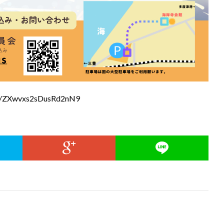
gle/ZXwvxs2sDusRd2nN9