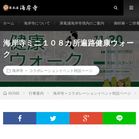
ホーム
海岸寺について
屏風浦海岸寺境内のご案内
御祈祷・ご供
海岸寺ミニ１０８カ所遍路健康ウォー
ク
海岸寺 × コラボレーションイベント特設ページ
行事案内
海岸寺 × コラボレーションイベント特設ページ
HOME