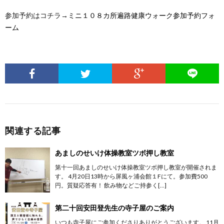
参加予約はコチラ→
ミニ１０８カ所遍路健康ウォーク参加予約フォ
ーム
関連する記事
あましのせいけ体操教室ツボ押し教室
第十一回あましのせいけ体操教室ツボ押し教室が開催されま
す。 4月20日13時から屏風ヶ浦会館１Fにて。参加費500
円。質疑応答有！ 飲み物などご持参く[…]
第二十回安田登先生の寺子屋のご案内
いつも寺子屋にご参加くださりありがとうございます。 11月