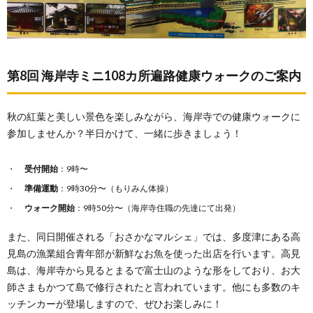
第8回 海岸寺ミニ108カ所遍路健康ウォークのご案内
秋の紅葉と美しい景色を楽しみながら、海岸寺での健康ウォークに
参加しませんか？半日かけて、一緒に歩きましょう！
受付開始
：9時〜
準備運動
：9時30分〜（もりみん体操）
ウォーク開始
：9時50分〜（海岸寺住職の先達にて出発）
また、同日開催される「おさかなマルシェ」では、多度津にある高
見島の漁業組合青年部が新鮮なお魚を使った出店を行います。高見
島は、海岸寺から見るとまるで富士山のような形をしており、お大
師さまもかつて島で修行されたと言われています。他にも多数のキ
ッチンカーが登場しますので、ぜひお楽しみに！